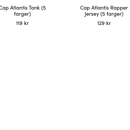
Cap Atlantis Tank (5
Cap Atlantis Rapper
farger)
Jersey (5 farger)
119
kr
129
kr
Dette
et
produktet
har
flere
r.
varianter.
tivene
Alternativene
kan
velges
på
siden
produktsiden