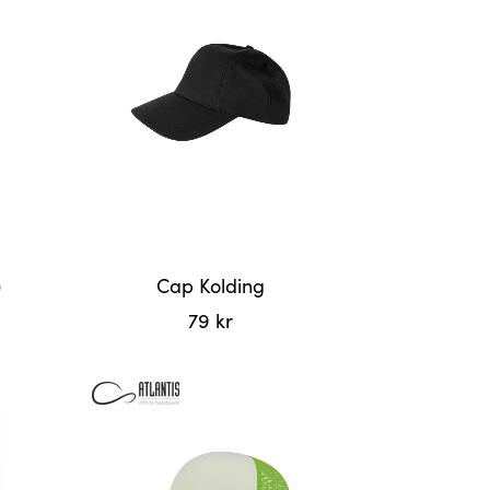
flere
varianter.
Alternativene
kan
velges
på
produktsiden
)
Cap Kolding
79
kr