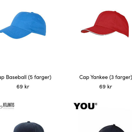
har
flere
r.
varianter.
tivene
Alternativene
kan
velges
på
siden
produktsiden
p Baseball (5 farger)
Cap Yankee (3 farger
69
kr
69
kr
Dette
et
produktet
har
flere
r.
varianter.
tivene
Alternativene