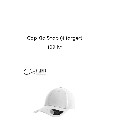
på
produktsiden
Cap Kid Snap (4 farger)
109
kr
Dette
produktet
har
flere
varianter.
Alternativene
kan
velges
på
produktsiden