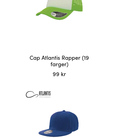
Cap Atlantis Rapper (19
farger)
99
kr
Dette
produktet
har
flere
varianter.
Alternativene
kan
velges