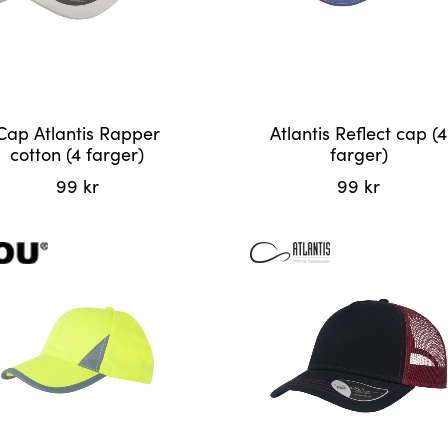
siden
Cap Atlantis Rapper
Atlantis Reflect cap (4
cotton (4 farger)
farger)
99
kr
99
kr
Dette
et
produktet
har
flere
r.
varianter.
tivene
Alternativene
kan
velges
på
siden
produktsiden