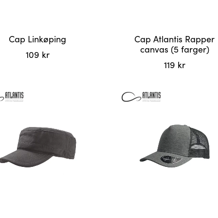
Cap Linkøping
Cap Atlantis Rapper
canvas (5 farger)
109
kr
119
kr
Dette
produktet
har
flere
varianter.
Alternativene
kan
velges
på
produktsiden