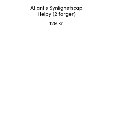
Atlantis Synlighetscap
Helpy (2 farger)
129
kr
Dette
produktet
har
flere
varianter.
Alternativene
kan
velges
på
produktsiden