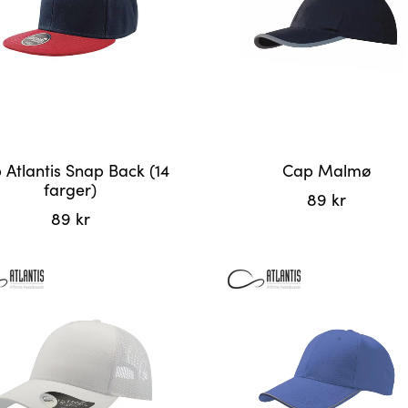
kan
velges
på
siden
produktsiden
 Atlantis Snap Back (14
Cap Malmø
farger)
89
kr
89
kr
et
r.
tivene