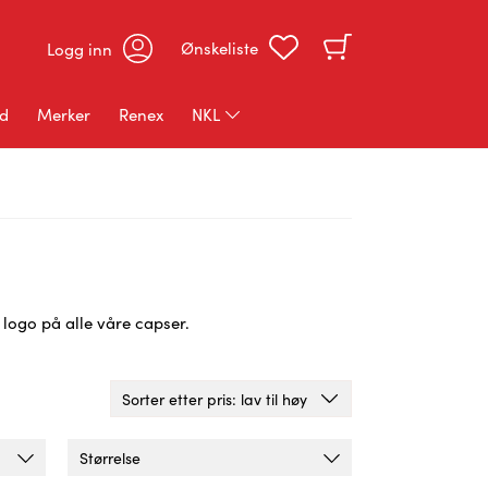
Ønskeliste
Logg inn
ud
Merker
Renex
NKL
NKL Kokketøy
NKL Profiltøy
NKL Rekvisita
n logo på alle våre capser.
Størrelse