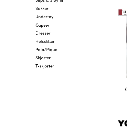
Skoletilbud
Capser
Sokker
Luer
Undertøy
Undertøy
Capser
Sokker
Dresser
Helseklær
Polo/Pique
Skjorter
T-skjorter
Dette
produkt