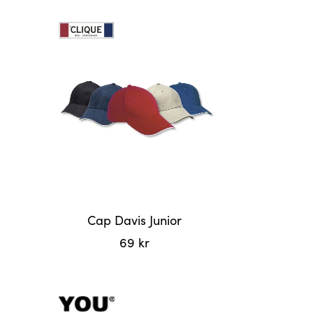
Cap Davis Junior
69
kr
Dette
produktet
har