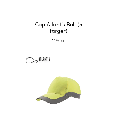
Cap Atlantis Bolt (5
farger)
119
kr
Dette
produktet
har
flere
varianter.
Alternativene
kan
velges
på
produktsiden