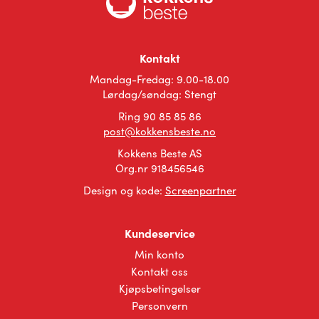
varianter.
varianter.
Alternativene
Alternativene
kan
kan
velges
velges
Kontakt
på
på
Mandag-Fredag: 9.00-18.00
produktsiden
produktsiden
Lørdag/søndag: Stengt
Ring 90 85 85 86
post@kokkensbeste.no
Kokkens Beste AS
Org.nr 918456546
Design og kode:
Screenpartner
Kundeservice
Min konto
Kontakt oss
Kjøpsbetingelser
Personvern