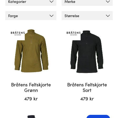
Kategorier
Merke
Farge
Størrelse
Bråtens Feltskjorte
Bråtens Feltskjorte
Grønn
Sort
479
kr
479
kr
Dette
Dette
produktet
produktet