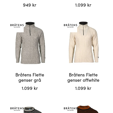
949
kr
1.099
kr
Dette
Dette
produktet
produktet
har
har
flere
flere
varianter.
varianter.
Alternativene
Alternativene
kan
kan
velges
velges
på
på
produktsiden
produktsiden
Bråtens Flette
Bråtens Flette
genser grå
genser offwhite
1.099
kr
1.099
kr
Dette
Dette
produktet
produktet
har
har