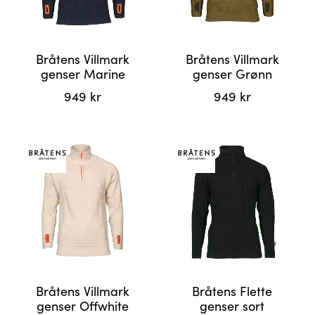
velges
velges
på
på
produktsiden
produktsiden
Bråtens Villmark
Bråtens Villmark
genser Marine
genser Grønn
949
kr
949
kr
Dette
Dette
produktet
produktet
har
har
flere
flere
varianter.
varianter.
Alternativene
Alternativene
kan
kan
velges
velges
på
på
produktsiden
produktsiden
Bråtens Villmark
Bråtens Flette
genser Offwhite
genser sort