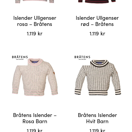
på
på
produktsiden
produktsiden
Islender Ullgenser
Islender Ullgenser
rosa – Bråtens
rød – Bråtens
1.119
kr
1.119
kr
Dette
Dette
produktet
produktet
har
har
flere
flere
varianter.
varianter.
Alternativene
Alternativene
kan
kan
velges
velges
på
på
produktsiden
produktsiden
Bråtens Islender –
Bråtens Islender
Rosa Barn
Hvit Barn
1.119
kr
1.119
kr