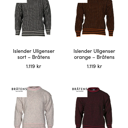
flere
flere
varianter.
varianter.
Alternativene
Alternativene
kan
kan
velges
velges
på
på
produktsiden
produktsiden
Islender Ullgenser
Islender Ullgenser
sort – Bråtens
orange – Bråtens
1.119
kr
1.119
kr
Dette
Dette
produktet
produktet
har
har
flere
flere
varianter.
varianter.
Alternativene
Alternativene
kan
kan
velges
velges