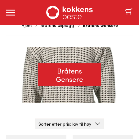
Bråtens Gensere
Hjem
Bråtens ullplagg
Bråtens
Gensere