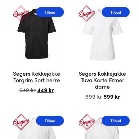
Tilbud
Tilbud
Segers Kokkejakke
Segers Kokkejakke
Torgrim Sort herre
Tuva Korte Ermer
dame
Opprinnelig
449
kr
Nåværende
649
kr
Opprinnelig
599
kr
Nåvær
pris
pris
699
kr
pris
pris
var:
er:
Dette
var:
er:
649 kr.
449 kr.
Dette
produktet
699 kr.
599 kr.
produktet
har
Tilbud
Tilbud
har
flere
flere
varianter.
varianter.
Alternativene