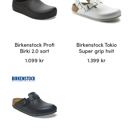
produktsiden
Birkenstock Profi
Birkenstock Tokio
Birki 2.0 sort
Super grip hvit
1.099
kr
1.399
kr
Dette
Dette
produktet
produktet
har
har
flere
flere
varianter.
varianter.
Alternativene
Alternativene
kan
kan
velges
velges
på
på
produktsiden
produktsiden