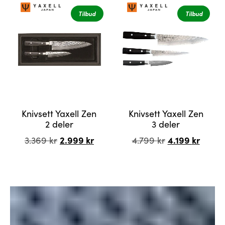
1.999 kr.
1.699 kr.
2.199 kr.
1.899 k
Tilbud
Tilbud
Knivsett Yaxell Zen
Knivsett Yaxell Zen
2 deler
3 deler
Opprinnelig
2.999
kr
Nåværende
Opprinnelig
4.199
kr
Nåvæ
3.369
kr
4.799
kr
pris
pris
pris
pris
var:
er:
var:
er:
3.369 kr.
2.999 kr.
4.799 kr.
4.199 k