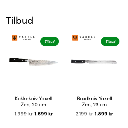
Tilbud
Tilbud
Tilbud
Kokkekniv Yaxell
Brødkniv Yaxell
Zen, 20 cm
Zen, 23 cm
Opprinnelig
1.699
kr
Nåværende
Opprinnelig
1.899
kr
Nåvær
1.999
kr
2.199
kr
pris
pris
pris
pris
var:
er:
var:
er: