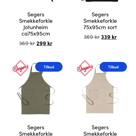
Segers
Segers
Smekkeforkle
Smekkeforkle
Jotunheim
75x95cm sort
ca75x95cm
Opprinnelig
339
kr
Nåvære
369
kr
Opprinnelig
299
kr
Nåværende
369
kr
pris
pris
pris
pris
var:
er:
var:
er:
Dette
369 kr.
339 kr.
369 kr.
299 kr.
produktet
Tilbud
Tilbud
har
flere
varianter.
Alternativene
kan
velges
på
produktsiden
Segers
Segers
Smekkeforkle
Smekkeforkle