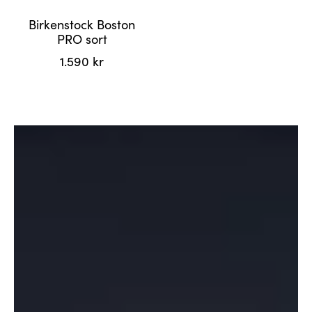
Birkenstock Boston
PRO sort
1.590
kr
Dette
produktet
har
flere
varianter.
Alternativene
kan
velges
på
produktsiden