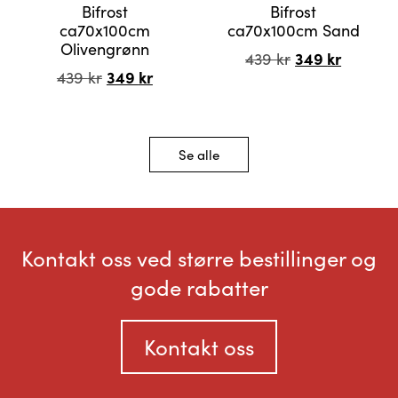
Bifrost
Bifrost
ca70x100cm
ca70x100cm Sand
Olivengrønn
Opprinnelig
349
kr
Nåvære
439
kr
Opprinnelig
349
kr
Nåværende
439
kr
pris
pris
pris
pris
var:
er:
var:
er:
439 kr.
349 kr.
439 kr.
349 kr.
Se alle
Kontakt oss ved større bestillinger og
gode rabatter
Kontakt oss