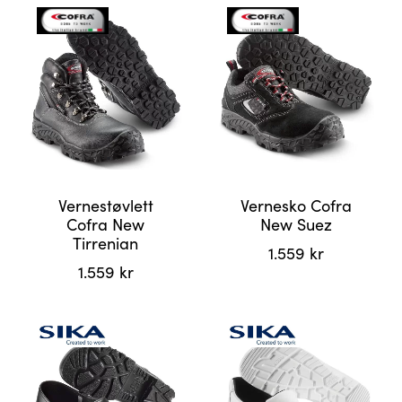
produktet
produktet
har
har
flere
flere
varianter.
varianter.
Alternativene
Alternativene
kan
kan
velges
velges
på
på
produktsiden
produktsiden
Vernestøvlett
Vernesko Cofra
Cofra New
New Suez
Tirrenian
1.559
kr
1.559
kr
Dette
Dette
produktet
produktet
har
har
flere
flere
varianter.
varianter.
Alternativene