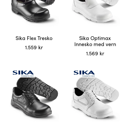
Alternativene
kan
kan
velges
velges
på
på
produktsiden
produktsiden
Sika Flex Tresko
Sika Optimax
Innesko med vern
1.559
kr
1.569
kr
Dette
Dette
produktet
produktet
har
har
flere
flere
varianter.
varianter.
Alternativene
Alternativene
kan
kan
velges
velges
på
på
produktsiden
produktsiden