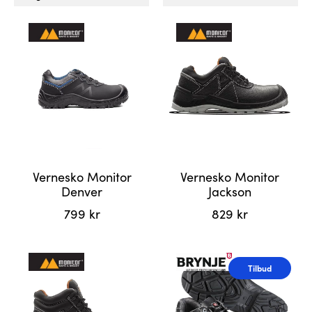
Vernesko Monitor
Vernesko Monitor
Denver
Jackson
799
kr
829
kr
Dette
Dette
produktet
produktet
Tilbud
har
har
flere
flere
varianter.
varianter.