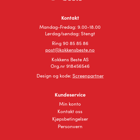
Alternativene
Alternativene
kan
kan
velges
velges
Kontakt
på
på
Mandag-Fredag: 9.00-18.00
produktsiden
produktsiden
Lørdag/søndag: Stengt
Ring 90 85 85 86
post@kokkensbeste.no
Kokkens Beste AS
Org.nr 918456546
Design og kode:
Screenpartner
Kundeservice
Min konto
Kontakt oss
Kjøpsbetingelser
Personvern