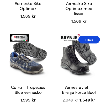
Vernesko Sika
Vernesko Sika
Optimax
Optimax med
lisser
1.569
kr
1.569
kr
Dette
Dette
produktet
produktet
har
Tilbud
har
flere
flere
varianter.
varianter.
Alternativene
Alternativene
kan
kan
velges
velges
på
på
produktsiden
produktsiden
Cofra – Trapezius
Vernestøvlett –
Blue vernesko
Brynje Force Boot
Opprinnelig
1.649
kr
Nåvæ
1.599
kr
2.049
kr
pris
pris