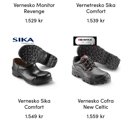
Vernesko Monitor
Vernetresko Sika
Revenge
Comfort
1.529
kr
1.539
kr
Dette
Dette
produktet
produktet
har
har
flere
flere
varianter.
varianter.
Alternativene
Alternativene
kan
kan
velges
velges
på
på
produktsiden
produktsiden
Vernesko Sika
Vernesko Cofra
Comfort
New Celtic
1.549
kr
1.559
kr
Dette
Dette