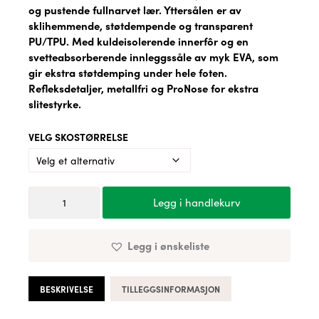
og pustende fullnarvet lær. Yttersålen er av
sklihemmende, støtdempende og transparent
PU/TPU. Med kuldeisolerende innerfôr og en
svetteabsorberende innleggssåle av myk EVA, som
gir ekstra støtdemping under hele foten.
Refleksdetaljer, metallfri og ProNose for ekstra
slitestyrke.
VELG SKOSTØRRELSE
Vernestøvlett
Legg i handlekurv
Cofra
Modigliani
Black
Legg i ønskeliste
antall
BESKRIVELSE
TILLEGGSINFORMASJON