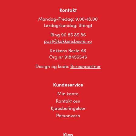
kan
kan
velges
velges
Kontakt
på
på
Mandag-Fredag: 9.00-18.00
produktsiden
produktsiden
Lørdag/søndag: Stengt
Ring 90 85 85 86
post@kokkensbeste.no
Kokkens Beste AS
Org.nr 918456546
Design og kode:
Screenpartner
Kundeservice
Min konto
Kontakt oss
Kjøpsbetingelser
Personvern
Kjøp