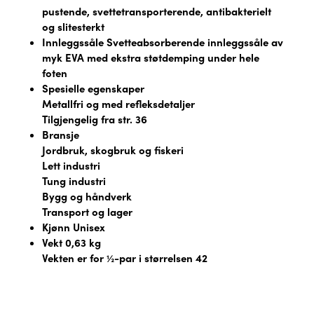
pustende, svettetransporterende, antibakterielt
og slitesterkt
Innleggssåle Svetteabsorberende innleggssåle av
myk EVA med ekstra støtdemping under hele
foten
Spesielle egenskaper
Metallfri og med refleksdetaljer
Tilgjengelig fra str. 36
Bransje
Jordbruk, skogbruk og fiskeri
Lett industri
Tung industri
Bygg og håndverk
Transport og lager
Kjønn Unisex
Vekt 0,63 kg
Vekten er for ½-par i størrelsen 42