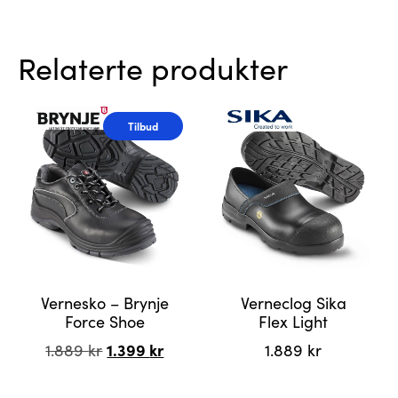
Relaterte produkter
Tilbud
Vernesko – Brynje
Verneclog Sika
Force Shoe
Flex Light
Opprinnelig
1.399
kr
Nåværende
1.889
kr
1.889
kr
pris
pris
var:
er:
Dette
Dette