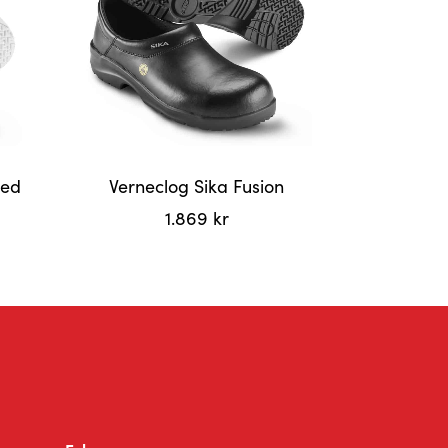
med
Verneclog Sika Fusion
1.869
kr
Dette
produktet
har
flere
varianter.
Alternativene
kan
velges
på