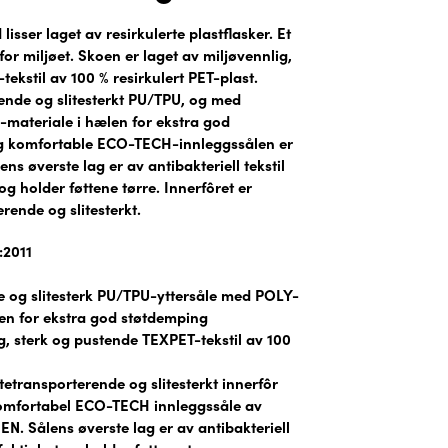
isser laget av resirkulerte plastflasker. Et
or miljøet. Skoen er laget av miljøvennlig,
ekstil av 100 % resirkulert PET-plast.
ende og slitesterkt PU/TPU, og med
materiale i hælen for ekstra god
g komfortable ECO-TECH-innleggssålen er
 øverste lag er av antibakteriell tekstil
g holder føttene tørre. Innerfôret er
rende og slitesterkt.
:2011
 og slitesterk PU/TPU-yttersåle med POLY-
en for ekstra god støtdemping
g, sterk og pustende TEXPET-tekstil av 100
tetransporterende og slitesterkt innerfôr
omfortabel ECO-TECH innleggssåle av
N. Sålens øverste lag er av antibakteriell