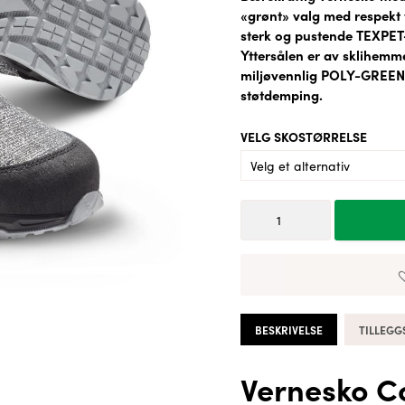
Sokker
Elektrisk
Tur & Fritid
Tilbehør Kniver
Oppbevaring
«grønt» valg med respekt f
Salt og pepperkverner
Grill/ Grillutstyr
Kaffe/ Te
sterk og pustende TEXPET-t
Yttersålen er av sklihemm
Serveringsutstyr
miljøvennlig POLY-GREEN-
Servise
støtdemping.
Kjøkkenhåndkle
Ildfast
VELG SKOSTØRRELSE
Oppbevaring
Kaffe/ Te
Vernesko
Cofra
Ecological
antall
BESKRIVELSE
TILLEGG
Vernesko C