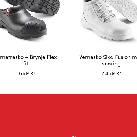
rnetresko – Brynje Flex
Vernesko Sika Fusion 
fit
snøring
1.669
kr
2.469
kr
Dette
ktet
produktet
har
flere
ter.
varianter.
ativene
Alternativene
kan
s
velges