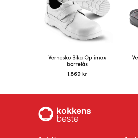
Vernesko Sika Optimax
Ve
borrelås
1.869
kr
Dette
Dette
produktet
produ
har
har
flere
flere
varianter.
varian
Alternativene
Altern
kan
kan
velges
velge