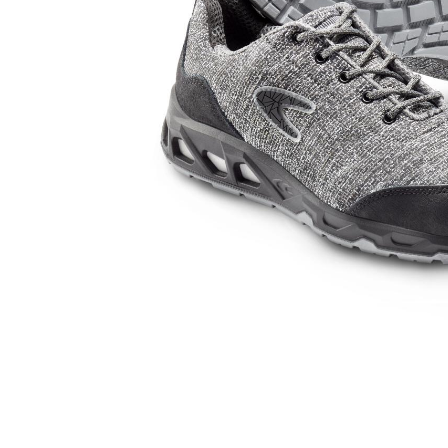
Skoletilbud
Capser
Luer
Undertøy
Sokker