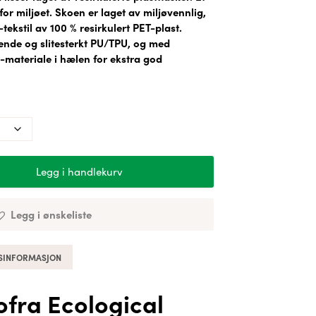
or miljøet. Skoen er laget av miljøvennlig,
ekstil av 100 % resirkulert PET-plast.
ende og slitesterkt PU/TPU, og med
materiale i hælen for ekstra god
Legg i handlekurv
Legg i ønskeliste
SINFORMASJON
ofra Ecological