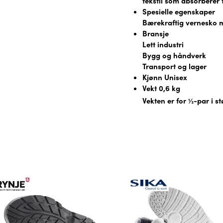
tekstil som absorberer 
Spesielle egenskaper
Bærekraftig vernesko me
Bransje
Lett industri
Bygg og håndverk
Transport og lager
Kjønn Unisex
Vekt 0,6 kg
Vekten er for ½-par i st