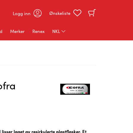
Ønskeliste
Logg inn
ud
Merker
Renex
NKL
NKL Kokketøy
NKL Profiltøy
NKL Rekvisita
ofra
isser laget av resirkulerte plastflasker. Et