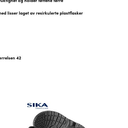
fuktighet og holder føttene tørre
d lisser laget av resirkulerte plastflasker
ørrelsen 42