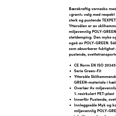
Bærekraftig vernesko med l
«grønt» valg med respekt f
sterk og pustende TEXPET-t
Yttersålen er av sklihemm
miljøvennlig POLY-GREEN-
støtdemping. Den myke o
også av POLY-GREEN. Sålens
som absorberer fuktighet o
pustende, svettetransporte
CE Norm EN ISO 20345
Serie Green-Fit
Yttersåle Sklihemmende
GREEN-materiale i hæl
Overlær Av miljøvennli
% resirkulert PET-plast
Innerfôr Pustende, svet
Innleggssåle Myk og k
miljøvennlig POLY-GREE