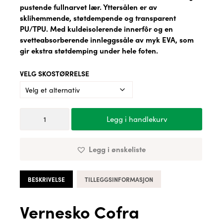
pustende fullnarvet lær. Yttersålen er av
sklihemmende, støtdempende og transparent
PU/TPU. Med kuldeisolerende innerfôr og en
svetteabsorberende innleggssåle av myk EVA, som
gir ekstra støtdemping under hele foten.
VELG SKOSTØRRELSE
Vernesko
Legg i handlekurv
Cofra
Caravaggio
Black
Legg i ønskeliste
antall
BESKRIVELSE
TILLEGGSINFORMASJON
Vernesko Cofra