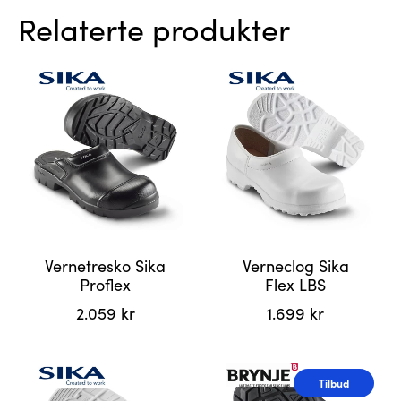
Relaterte produkter
Vernetresko Sika
Verneclog Sika
Proflex
Flex LBS
2.059
kr
1.699
kr
Dette
Dette
produktet
produktet
Tilbud
har
har