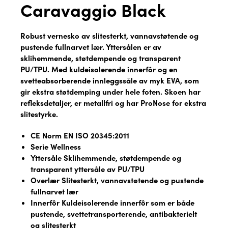
Caravaggio Black
Robust vernesko av slitesterkt, vannavstøtende og
pustende fullnarvet lær. Yttersålen er av
sklihemmende, støtdempende og transparent
PU/TPU. Med kuldeisolerende innerfôr og en
svetteabsorberende innleggssåle av myk EVA, som
gir ekstra støtdemping under hele foten. Skoen har
refleksdetaljer, er metallfri og har ProNose for ekstra
slitestyrke.
CE Norm EN ISO 20345:2011
Serie Wellness
Yttersåle Sklihemmende, støtdempende og
transparent yttersåle av PU/TPU
Overlær Slitesterkt, vannavstøtende og pustende
fullnarvet lær
Innerfôr Kuldeisolerende innerfôr som er både
pustende, svettetransporterende, antibakterielt
og slitesterkt