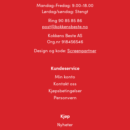
på
på
Mandag-Fredag: 9.00-18.00
produktsiden
produktsiden
Lørdag/søndag: Stengt
Ring 90 85 85 86
post@kokkensbeste.no
Kokkens Beste AS
Org.nr 918456546
Design og kode:
Screenpartner
Kundeservice
Min konto
Kontakt oss
Kjøpsbetingelser
Personvern
Kjøp
Nyheter