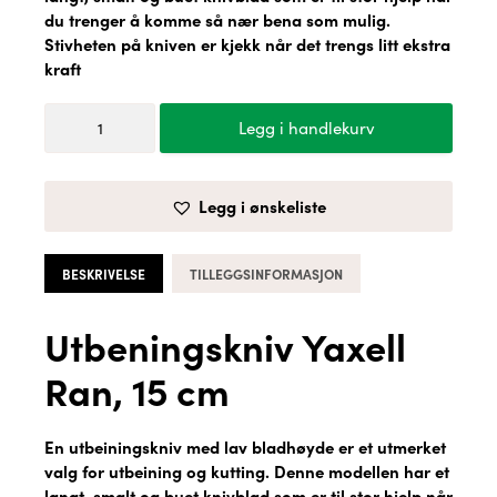
du trenger å komme så nær bena som mulig.
Stivheten på kniven er kjekk når det trengs litt ekstra
kraft
Utbeningskniv
Legg i handlekurv
Yaxell
Ran,
15
Legg i ønskeliste
cm
antall
BESKRIVELSE
TILLEGGSINFORMASJON
Utbeningskniv Yaxell
Ran, 15 cm
En utbeiningskniv med lav bladhøyde er et utmerket
valg for utbeining og kutting. Denne modellen har et
langt, smalt og buet knivblad som er til stor hjelp når