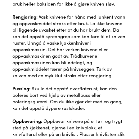
bruk heller baksiden for ikke å gjøre kniven sløv.
Rengjøring:
Vask knivene for hånd med lunkent vann
og oppvaskmiddel straks etter bruk. La ikke knivene
bli liggende uvasket etter at du har brukt dem. Da
kan det oppstå syreangrep som kan føre til at kniven
ruster. Unngå å vaske kjøkkenkniver i
oppvaskmaskin. Det har verken knivene eller
oppvaskmaskinen godt av. Trådkurvene i
oppvaskmaskinen kan bli ødelagt, og
oppvaskmiddelet tærer på knivseggen. Tørk av
kniven med en myk klut straks etter rengjøring.
Pussing:
Skulle det oppstå overflaterust, kan den
poleres bort ved hjelp av metallpuss eller
poleringsgummi. Om du ikke gjør det med en gang,
kan det oppstå dypere rustskader.
Oppbevaring:
Oppbevar knivene på et tørt og trygt
sted på kjøkkenet, gjerne i en knivblokk, et
knivfutteral eller på en knivlist. Plasser knivlisten slik