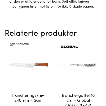
at den er utilgjengelig for barn. Sett alltid kniven
med ryggen først mot listen, for ikke å skade eggen.
Relaterte produkter
Trancheringskniv
Tranchergaffel 16
240mm – San
cm – Global
Classic (G-13)