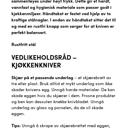
sammenføyes under høyt trykk. Dette gir et hardt,
vannfast og hygienisk materiale som passer godt i
kjøkkenmiljøer. Håndtaket er festet ved hjelp av to
kraftige stålnagler. I enden av håndtaket sitter det til
og med en rustfri knapp som sørger for at kniven er
perfekt balansert.
Rustfritt stål
VEDLIKEHOLDSRÅD –
KJØKKENKNIVER
Skjær på et passende underlag
– et skjærebrett av
tre eller plast. Bruk alltid et mykt underlag som ikke
skader knivens egg. Unngå harde materialer. De kan
skade eggen hvis du skjærer i dem. Frosne produkter
og ben kan dessuten knekke knivbladet. Unngå
underlag av glass og porselen, da de vil skade
eggen.
Tips:
Unngå å skrape av skjærebrettet med eggen,