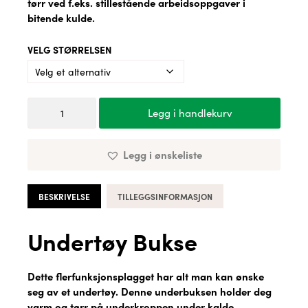
tørr ved f.eks. stillestående arbeidsoppgaver i
bitende kulde.
VELG STØRRELSEN
Undertøy
Legg i handlekurv
Bukse
antall
Legg i ønskeliste
BESKRIVELSE
TILLEGGSINFORMASJON
Undertøy Bukse
Dette flerfunksjonsplagget har alt man kan ønske
seg av et undertøy. Denne underbuksen holder deg
varm og tørr på underkroppen under kalde