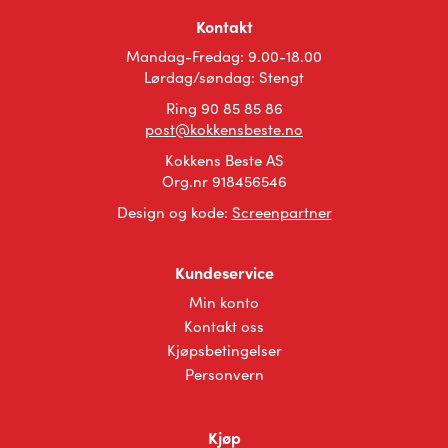
velges
på
Kontakt
på
produktsiden
Mandag-Fredag: 9.00-18.00
produktsiden
Lørdag/søndag: Stengt
Ring 90 85 85 86
post@kokkensbeste.no
Kokkens Beste AS
Org.nr 918456546
Design og kode:
Screenpartner
Kundeservice
Min konto
Kontakt oss
Kjøpsbetingelser
Personvern
Kjøp