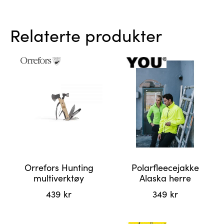
Relaterte produkter
Orrefors Hunting
Polarfleecejakke
multiverktøy
Alaska herre
439
kr
349
kr
Dette