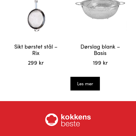
Sikt børstet stål –
Dørslag blank –
Rix
Basis
299
kr
199
kr
Les mer