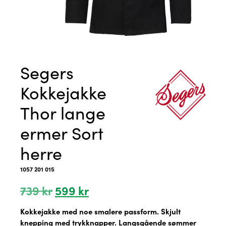
Segers
Kokkejakke
Thor lange
ermer Sort
herre
1057 201 015
Opprinnelig
Nåværende
739
kr
599
kr
pris
pris
var:
er:
Kokkejakke med noe smalere passform. Skjult
739 kr.
599 kr.
knepping med trykknapper. Langsgående sømmer