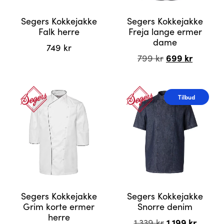
Segers Kokkejakke
Segers Kokkejakke
Falk herre
Freja lange ermer
dame
749
kr
Opprinnelig
699
kr
Nåvær
799
kr
pris
pris
Dette
var:
er:
Dette
produktet
799 kr.
699 kr.
produktet
har
Tilbud
har
flere
flere
varianter.
varianter.
Alternativene
Alternativene
kan
kan
velges
velges
på
på
produktsiden
produktsiden
Segers Kokkejakke
Segers Kokkejakke
Grim korte ermer
Snorre denim
herre
Opprinnelig
1.199
kr
Nåvær
1.339
kr