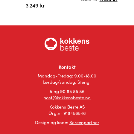
3.249
kr
pris
pris
var:
er:
Dette
Dette
1.339 kr.
1.199 kr
produktet
produktet
har
har
flere
flere
varianter.
varianter.
Alternativene
Alternativene
kan
kan
velges
velges
på
Kontakt
på
produktsiden
Mandag-Fredag: 9.00-18.00
produktsiden
Lørdag/søndag: Stengt
Ring 90 85 85 86
post@kokkensbeste.no
Kokkens Beste AS
Org.nr 918456546
Design og kode:
Screenpartner