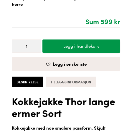
herre
Sum
599 kr
Segers
Legg i handlekurv
Kokkejakke
Thor
lange
Legg i ønskeliste
ermer
Sort
herre
BESKRIVELSE
TILLEGGSINFORMASJON
antall
Kokkejakke Thor lange
ermer Sort
Kokkejakke med noe smalere passform. Skjult