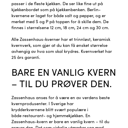
passer i de fleste kjøkken. De ser like fine ut på
kjøkkenbordet som på kjøkkenbenken. Berlin-
kvernene er laget for både salt og pepper, og er
merket med S og P på toppen for å skille dem. De
finnes i størrelsene 12 cm, 18 cm, 24 cm og 30 cm.
Alle Zassenhaus-kverner har et trinnløst, keramisk
kvernverk, som gjør at du kan få ønsket størrelse
avhengig av hva som skal krydres. Kvernverket har
25 års garanti.
BARE EN VANLIG KVERN
– TIL DU PRØVER DEN.
Zassenhaus anses for å være en av verdens beste
kvernprodusenter. I Sverige har
krydderkvernene blitt svært populære i
både restaurant- og hjemmekjøkken. En
Zassenhaus-kvern er bare en vanlig kvern – til du
prøver den. Det som virkelig utmerker seg med