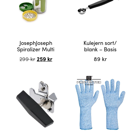
JosephJoseph
Kulejern sort/
Spiralizer Multi
blank – Basis
Opprinnelig
259
kr
Nåværende
299
kr
89
kr
pris
pris
var:
er:
299 kr.
259 kr.