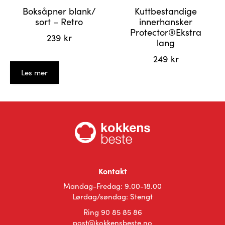
Boksåpner blank/
Kuttbestandige
sort – Retro
innerhansker
Protector®Ekstra
239
kr
lang
249
kr
Les mer
Dette
produktet
har
flere
varianter.
Alternativene
kan
velges
på
Kontakt
produktsiden
Mandag-Fredag: 9.00-18.00
Lørdag/søndag: Stengt
Ring 90 85 85 86
post@kokkensbeste.no