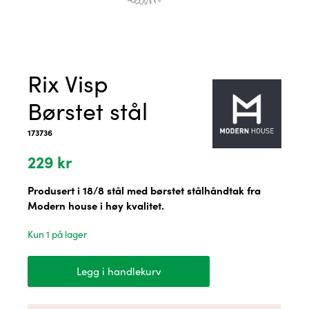
Rix Visp
Børstet stål
173736
229
kr
Produsert i 18/8 stål med børstet stålhåndtak fra
Modern house i høy kvalitet.
Kun 1 på lager
Rix
Legg i handlekurv
Visp
Børstet
stål