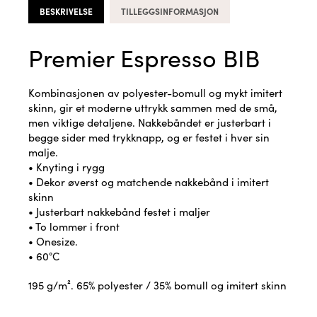
BESKRIVELSE
TILLEGGSINFORMASJON
Premier Espresso BIB
Kombinasjonen av polyester-bomull og mykt imitert
skinn, gir et moderne uttrykk sammen med de små,
men viktige detaljene. Nakkebåndet er justerbart i
begge sider med trykknapp, og er festet i hver sin
malje.
• Knyting i rygg
• Dekor øverst og matchende nakkebånd i imitert
skinn
• Justerbart nakkebånd festet i maljer
• To lommer i front
• Onesize.
• 60°C
195 g/m². 65% polyester / 35% bomull og imitert skinn