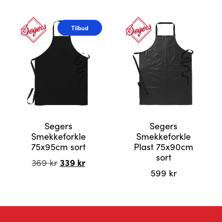
Tilbud
Segers
Segers
Smekkeforkle
Smekkeforkle
75x95cm sort
Plast 75x90cm
sort
Opprinnelig
339
kr
Nåværende
369
kr
pris
pris
599
kr
var:
er:
369 kr.
339 kr.