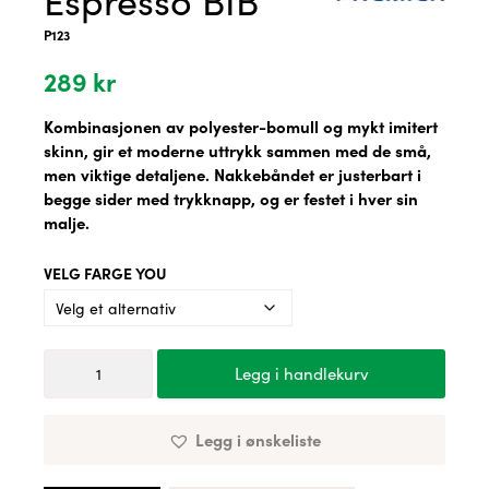
P123
289
kr
Kombinasjonen av polyester-bomull og mykt imitert
skinn, gir et moderne uttrykk sammen med de små,
men viktige detaljene. Nakkebåndet er justerbart i
begge sider med trykknapp, og er festet i hver sin
malje.
VELG FARGE YOU
Premier
Legg i handlekurv
Espresso
BIB
antall
Legg i ønskeliste