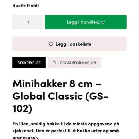
Rustfritt stål
Minihakker
Legg i handlekurv
8
cm
-
Legg i ønskeliste
Global
Classic
(GS-
BESKRIVELSE
TILLEGGSINFORMASJON
102)
antall
Minihakker 8 cm –
Global Classic (GS-
102)
En liten, smidig hakke til de minste oppgavene på
kjøkkenet. Den er perfekt til å hakke urter og små
grønnsaker.