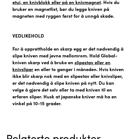
etui, en knivblokk eller på en knivmagnet
. Hvis du
bruker en magnetlist, bør du legge kniven på
magneten med ryggen først for å unngå skade.
VEDLIKEHOLD
For å opprettholde en skarp egg er det nødvendig å
slipe kniven med jevne mellomrom. Hold Global-
kniven skarp ved å bruke en
slipestav eller en
knivsliper
en eller to ganger i måneden. Hvis kniven
ikke blir skarp nok med en slipestav eller knivsliper,
er det nødvendig å slipe kniven på nytt. Du kan
velge å gjøre det selv eller ta med kniven til en
erfaren sliper. Husk at japanske kniver må ha en
vinkel på 10-15 grader.
Relaterte produkter