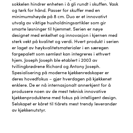
sokkelen hindrer enheten i å gli rundt i skuffen. Vask
og tørk for hånd. Passer for skuffer med en
minimumshøyde på 8 cm. Duo er et innovativt
utvalg av viktige husholdningsartikler som gir
smarte løsninger til hjemmet. Serien er nøye
designet med enkelhet og innovasjon i kjernen med
sterk vekt på kvalitet og verdi. Hvert produkt i serien
er laget av høykvalitetsmaterialer i en særegen
fargepalett som sømløst kan integreres i ethvert
hjem. Joseph Joseph ble etablert i 2003 av
tvillingbrødrene Richard og Antony Joseph.
Spesialisering på moderne kjøkkenredskaper er
deres hovedfokus – gjør hverdagen på kjøkkenet
enklere. De er nå internasjonalt annerkjent for å
produsere noen av de mest teknisk innovative
kjøkkenproduktene med fokus på intelligent design.
Selskapet er kåret til tiårets mest trendy leverandør
av kjøkkenutstyr.