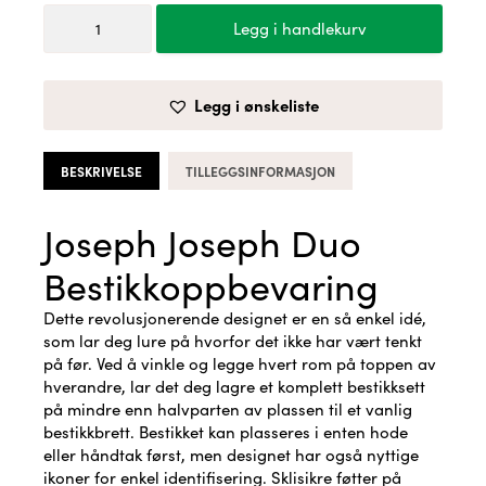
Joseph
Legg i handlekurv
Joseph
Duo
Bestikkoppbevaring
Legg i ønskeliste
antall
BESKRIVELSE
TILLEGGSINFORMASJON
Joseph Joseph Duo
Bestikkoppbevaring
Dette revolusjonerende designet er en så enkel idé,
som lar deg lure på hvorfor det ikke har vært tenkt
på før. Ved å vinkle og legge hvert rom på toppen av
hverandre, lar det deg lagre et komplett bestikksett
på mindre enn halvparten av plassen til et vanlig
bestikkbrett. Bestikket kan plasseres i enten hode
eller håndtak først, men designet har også nyttige
ikoner for enkel identifisering. Sklisikre føtter på