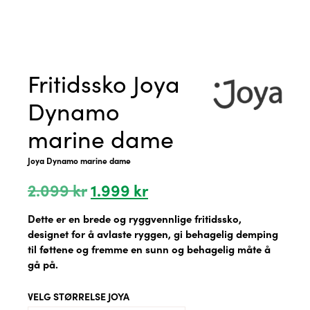
Fritidssko Joya
Dynamo
marine dame
Joya Dynamo marine dame
Opprinnelig
Nåværende
2.099
kr
1.999
kr
pris
pris
var:
er:
Dette er en brede og ryggvennlige fritidssko,
2.099 kr.
1.999 kr.
designet for å avlaste ryggen, gi behagelig demping
til føttene og fremme en sunn og behagelig måte å
gå på.
VELG STØRRELSE JOYA