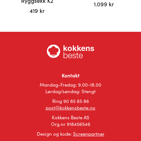
Ryggsekk K2
1.099
kr
419
kr
Dette
Dette
produktet
produktet
har
har
flere
flere
varianter.
varianter.
Alternativene
Alternativene
kan
kan
velges
velges
på
Kontakt
på
produktsiden
Mandag-Fredag: 9.00-18.00
produktsiden
Lørdag/søndag: Stengt
Ring 90 85 85 86
post@kokkensbeste.no
Kokkens Beste AS
Org.nr 918456546
Design og kode:
Screenpartner