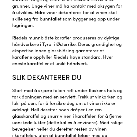
grunner. Unge viner må ha kontakt med oksygen for
å utvikles. Eldre viner dekanteres for at vinen skal
skille seg fra bunnfallet som bygger seg opp under
lagringen.
Riedels munnblåste karafler produseres av dyktige
håndverkere i Tyrol i Østerrike. Deres grundighet og
ekspertise innen glassblåsing garanterer at
karaflene oppfyller Riedels høye standard. Hver
eneste karaffel er et unikt håndverk.
SLIK DEKANTERER DU
Start med å skjære folien rett under flaskens hals og
tørk åpningen med en serviett. Trekk ut vinkorken og
lukt på den, for å forsikre deg om at vinen ikke er
ødelagt. Hell deretter noen dråper i en ren
glasskaraffel og snurr vinen i karaffelen for å fjerne
uønskede lukter (dette kalles å envinere). Med rolige
bevegelser heller du deretter resten av vinen
i karaffelen, uten at bunnfallet følger med og