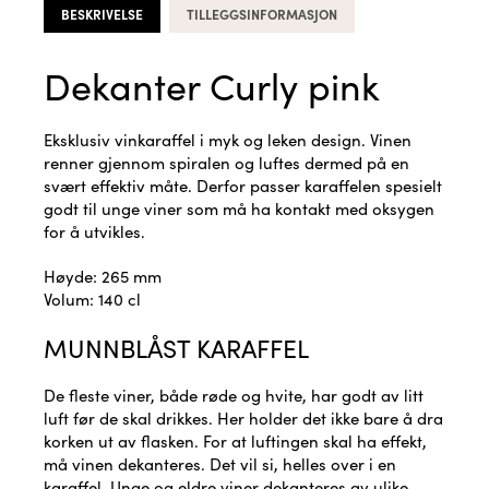
BESKRIVELSE
TILLEGGSINFORMASJON
Dekanter Curly pink
Eksklusiv vinkaraffel i myk og leken design. Vinen
renner gjennom spiralen og luftes dermed på en
svært effektiv måte. Derfor passer karaffelen spesielt
godt til unge viner som må ha kontakt med oksygen
for å utvikles.
Høyde: 265 mm
Volum: 140 cl
MUNNBLÅST KARAFFEL
De fleste viner, både røde og hvite, har godt av litt
luft før de skal drikkes. Her holder det ikke bare å dra
korken ut av flasken. For at luftingen skal ha effekt,
må vinen dekanteres. Det vil si, helles over i en
karaffel. Unge og eldre viner dekanteres av ulike