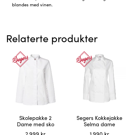
blandes med vinen.
Relaterte produkter
Skolepakke 2
Segers Kokkejakke
Dame med sko
Selma dame
2.999
kr
1.990
kr