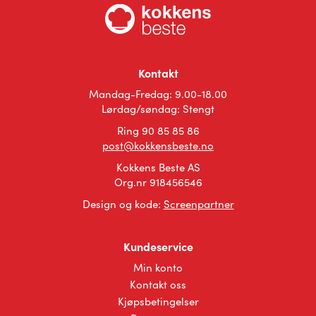
flere
Alternativene
varianter.
kan
Alternativene
velges
kan
på
velges
produktsiden
Kontakt
på
Mandag-Fredag: 9.00-18.00
produktsiden
Lørdag/søndag: Stengt
Ring 90 85 85 86
post@kokkensbeste.no
Kokkens Beste AS
Org.nr 918456546
Design og kode:
Screenpartner
Kundeservice
Min konto
Kontakt oss
Kjøpsbetingelser