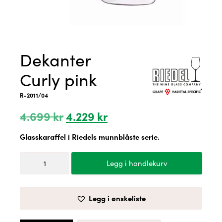
Dekanter
Curly pink
R-2011/04
Opprinnelig
Nåværende
4.699
kr
4.229
kr
pris
pris
var:
er:
Glasskaraffel i Riedels munnblåste serie.
4.699 kr.
4.229 kr.
Dekanter
Legg i handlekurv
Curly
pink
antall
Legg i ønskeliste