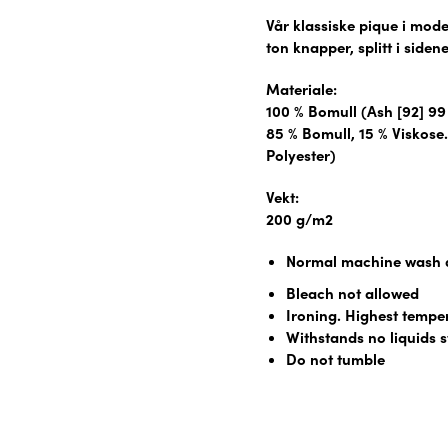
Vår klassiske pique i mod
ton knapper, splitt i side
Materiale:
100 % Bomull (Ash [92] 99
85 % Bomull, 15 % Viskose
Polyester)
Vekt:
200 g/m2
Normal machine wash a
Bleach not allowed
Ironing. Highest tempe
Withstands no liquids 
Do not tumble