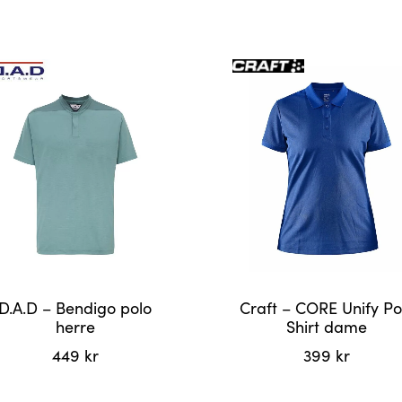
D.A.D – Bendigo polo
Craft – CORE Unify Po
herre
Shirt dame
449
kr
399
kr
Dette