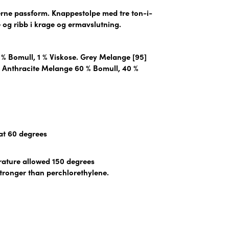
erne passform. Knappestolpe med tre ton-i-
ne og ribb i krage og ermavslutning.
 % Bomull, 1 % Viskose. Grey Melange [95]
. Anthracite Melange 60 % Bomull, 40 %
t 60 degrees
rature allowed 150 degrees
stronger than perchlorethylene.