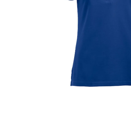
Skoletilbud
Capser
Luer
Undertøy
Sokker