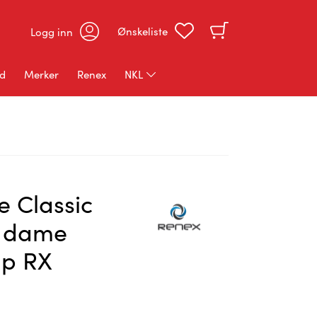
Ønskeliste
Logg inn
ud
Merker
Renex
NKL
NKL Kokketøy
NKL Profiltøy
NKL Rekvisita
e Classic
S dame
mp RX