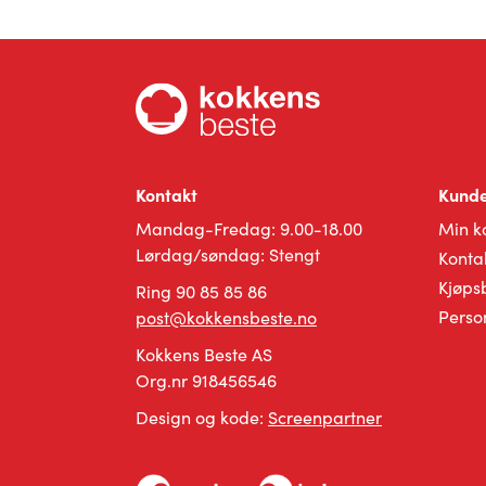
Dette
produ
produktet
har
har
flere
flere
varian
varianter.
Altern
Alternativene
kan
kan
velge
velges
på
Kontakt
Kunde
på
produ
produktsiden
Mandag-Fredag: 9.00-18.00
Min k
Lørdag/søndag: Stengt
Konta
Kjøps
Ring 90 85 85 86
Perso
post@kokkensbeste.no
Kokkens Beste AS
Org.nr 918456546
Design og kode:
Screenpartner