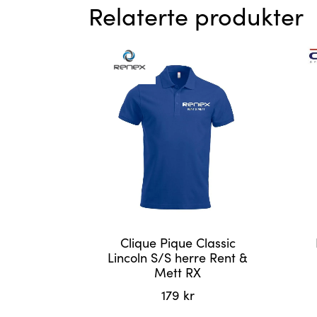
Relaterte produkter
Clique Pique Classic
Lincoln S/S herre Rent &
Mett RX
179
kr
Dette