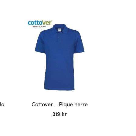
lo
Cottover – Pique herre
319
kr
Dette
produktet