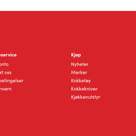
ktet
produktet
har
flere
ter.
varianter.
ativene
Alternativene
kan
s
velges
på
service
Kjøp
ktsiden
produktsiden
onto
Nyheter
kt oss
Merker
betingelser
Kokketøy
nvern
Kokkekniver
Kjøkkenutstyr