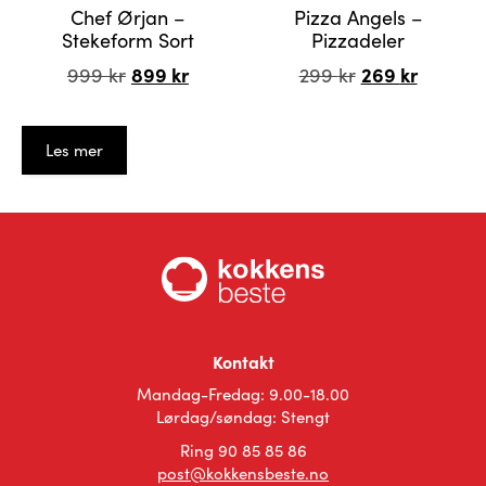
Chef Ørjan –
Pizza Angels –
Stekeform Sort
Pizzadeler
Opprinnelig
899
kr
Nåværende
Opprinnelig
269
kr
Nåvære
999
kr
299
kr
pris
pris
pris
pris
var:
er:
var:
er:
999 kr.
899 kr.
299 kr.
269 kr.
Les mer
Kontakt
Mandag-Fredag: 9.00-18.00
Lørdag/søndag: Stengt
Ring 90 85 85 86
post@kokkensbeste.no