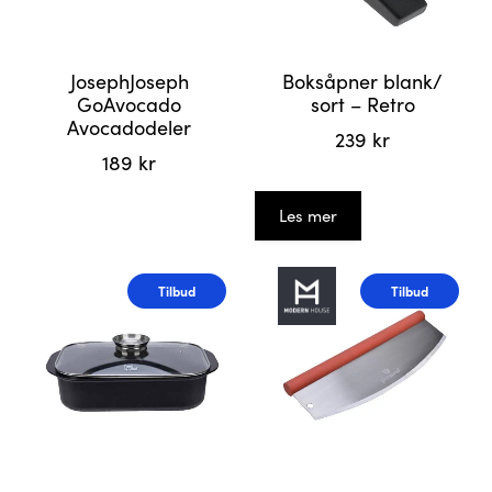
JosephJoseph
Boksåpner blank/
GoAvocado
sort – Retro
Avocadodeler
239
kr
189
kr
Les mer
Tilbud
Tilbud