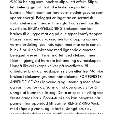
®2000 belegg som innehar slipp-lett effekt. Slipp-
lett belegg gjør at mat ikke fester seg så lett i
bunnen. Aluminium har høy varmeledningsevne som
sparer energi. Belegget er laget av en keramisk
forbindelse som herder til en glatt og svært hardfør
overflate. BRUKERVEILEDNING Stekepannen kan
brukes til all type mat og på alle typer komfyrtopper.
Plasser i midten av kokesonen for å oppnå optimal
varmefordeling. Ved induksjon med markerte soner,
husk å bruk en kokesone med lignende diameter.
Belegget krever litt mer matfett ved steking, men
tåler til gjengjeld hardere behandling av redskaper.
Unngå likevel skarpe kniver på overflaten. Vi
anbefaler bruk av redskaper i nylon eller tre. Må ikke
brukes i stekeovn grunnet håndtakene. FØR FØRSTE
ANVENDELSE Vask innvendig og utvendig med såpe
og vann, og tørk av. Varm alltid opp gradvis for å
unngå at bunnen slår seg. Dette er spesielt viktig ved
første gangs bruk. Boost-funksjon kan benyttes når
pannen har oppnådd litt varme. RENGJØRING Vask
med såpe og vann, og la tørke. Unngå bruk av
oppvaskmiddel med skureeffekt eller skurebørste, for