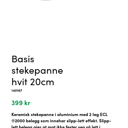
Basis
stekepanne
hvit 20cm
140167
399
kr
Keramisk stekepanne i aluminium med 2 lag ECL
®2000 belegg som innehar slipp-lett effekt. Slipp-
lett belegg gjør at mat ikke fester seg så lett i